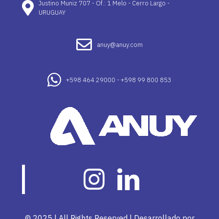
Justino Muniz 707 - Of.: 1 Melo - Cerro Largo -
URUGUAY
anuy@anuy.com
+598 464 29000 - +598 99 800 853
© 2025 | All Rights Reserved | Desarrollado por